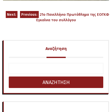
Πλοήγηση
Next:
Previous:
21ο Πανελλήνιο Πρωτάθλημα της ΕΟΓΚΦ
Εγκαίνια του συλλόγου
άρθρων
Αναζήτηση
ΑΝΑΖΗΤΗΣΗ