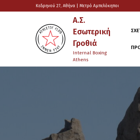
Skip
Κεδρηνού 27, Αθήνα | Μετρό Αμπελόκηποι
to
content
Α.Σ.
Εσωτερική
ΣΧΕ
Γροθιά
ΠΡ
Internal Boxing
Athens